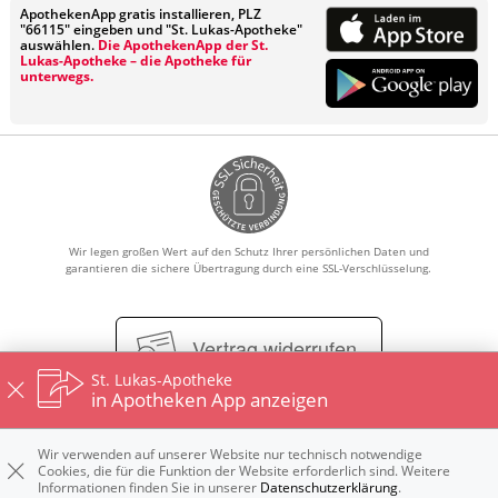
ApothekenApp gratis installieren, PLZ
"66115" eingeben und "St. Lukas-Apotheke"
auswählen.
Die ApothekenApp der St.
Lukas-Apotheke – die Apotheke für
unterwegs.
Wir legen großen Wert auf den Schutz Ihrer persönlichen Daten und
garantieren die sichere Übertragung durch eine SSL-Verschlüsselung.
Vertrag widerrufen
St. Lukas-Apotheke
in Apotheken App anzeigen
Impressum
Datenschutz
Nutzungsbedingungen
Wir verwenden auf unserer Website nur technisch notwendige
Cookies, die für die Funktion der Website erforderlich sind. Weitere
Widerrufsbelehrung
Informationen finden Sie in unserer
Datenschutzerklärung
.